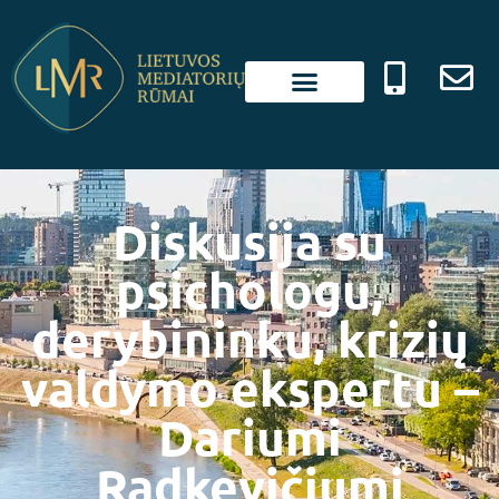
Diskusija su
psichologu,
derybininku, krizių
valdymo ekspertu –
Dariumi
Radkevičiumi