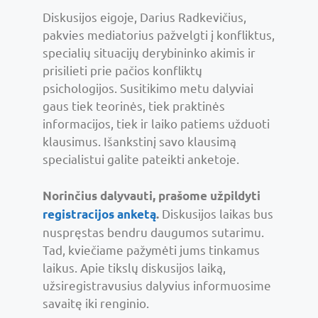
Diskusijos eigoje, Darius Radkevičius,
pakvies mediatorius pažvelgti į konfliktus,
specialių situacijų derybininko akimis ir
prisilieti prie pačios konfliktų
psichologijos. Susitikimo metu dalyviai
gaus tiek teorinės, tiek praktinės
informacijos, tiek ir laiko patiems užduoti
klausimus. Išankstinį savo klausimą
specialistui galite pateikti anketoje.
Norinčius dalyvauti, prašome užpildyti
Diskusijos laikas bus
registracijos anketą
.
nuspręstas bendru daugumos sutarimu.
Tad, kviečiame pažymėti jums tinkamus
laikus. Apie tikslų diskusijos laiką,
užsiregistravusius dalyvius informuosime
savaitę iki renginio.