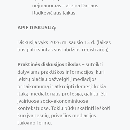
neįmanomas – ateina Dariaus
Radkevičiaus laikas.
APIE DISKUSIJĄ:
Diskusija vyks 2026 m. sausio 15 d. (laikas
bus patikslintas sustabdžius registraciją).
suteikti
Praktinės diskusijos tikslas –
dalyviams praktiškos informacijos, kuri
leistų plačiau pažvelgti į mediacijos
pritaikomumą ir atkreipti dėmesį: kokią
įtaką, mediatoriaus profesija, gali turėti
įvairiuose socio-ekonominiuose
kontekstuose. Tokiu būdu skatinti ieškoti
kuo įvairesnių, privačios mediacijos
taikymo formų.