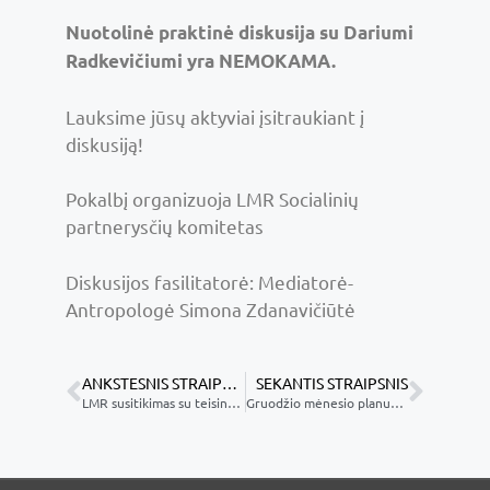
Nuotolinė praktinė diskusija su Dariumi
Radkevičiumi yra NEMOKAMA.
Lauksime jūsų aktyviai įsitraukiant į
diskusiją!
Pokalbį organizuoja LMR Socialinių
partnerysčių komitetas
Diskusijos fasilitatorė: Mediatorė-
Antropologė Simona Zdanavičiūtė
ANKSTESNIS STRAIPSNIS
SEKANTIS STRAIPSNIS
LMR susitikimas su teisingumo ministre: dėmesys mediacijos plėtrai ir prieinamumui
Gruodžio mėnesio planuojami įvykiai Lietuvos mediatorių rūmuose