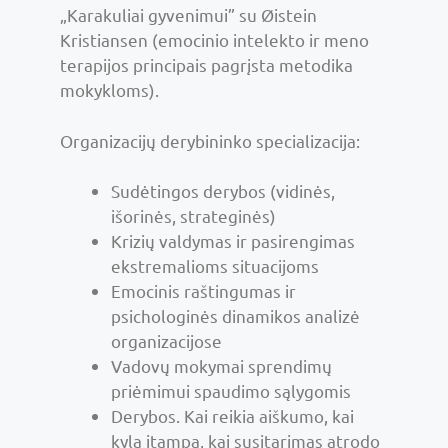
„Karakuliai gyvenimui” su Øistein
Kristiansen (emocinio intelekto ir meno
terapijos principais pagrįsta metodika
mokykloms).
Organizacijų derybininko specializacija:
Sudėtingos derybos (vidinės,
išorinės, strateginės)
Krizių valdymas ir pasirengimas
ekstremalioms situacijoms
Emocinis raštingumas ir
psichologinės dinamikos analizė
organizacijose
Vadovų mokymai sprendimų
priėmimui spaudimo sąlygomis
Derybos. Kai reikia aiškumo, kai
kyla įtampa, kai susitarimas atrodo