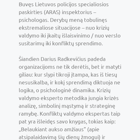
Buvęs Lietuvos policijos specialiosios
paskirties (ARAS) inspektorius –
psichologas. Derybų meną tobulinęs
ekstremaliose situacijose – nuo krizių
valdymo iki įkaitų išlaisvinimo / nuo verslo
susitarimų iki konfliktų sprendimo.
Šiandien Darius Radkevičius padeda
organizacijoms ne tik derėtis, bet ir matyti
giliau: kur slypi tikroji įtampa, kas iš tiesų
nesusikalba, ir kokį sprendimą diktuoja ne
logika, o psichologinė dinamika. Krizių
valdymo eksperto metodika jungia krizės
analizę, simbolinį mąstymą ir strateginę
ramybę. Konfliktų valdymo ekspertas taip
pat yra išleidęs savo knygas, tokias kaip:
„Belaukiant aukso amžiaus” (apie
atsipalaidavimą šių dienų žmogui) ir